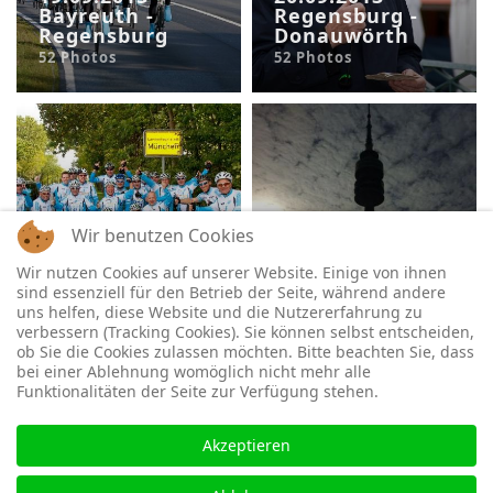
Bayreuth -
Regensburg -
Regensburg
Donauwörth
52 Photos
52 Photos
21.09.2013
Wir benutzen Cookies
Donauwörth -
22.09.2013
München
Rückfahrt
Wir nutzen Cookies auf unserer Website. Einige von ihnen
sind essenziell für den Betrieb der Seite, während andere
61 Photos
8 Photos
uns helfen, diese Website und die Nutzererfahrung zu
verbessern (Tracking Cookies). Sie können selbst entscheiden,
ob Sie die Cookies zulassen möchten. Bitte beachten Sie, dass
bei einer Ablehnung womöglich nicht mehr alle
Funktionalitäten der Seite zur Verfügung stehen.
Akzeptieren
Datenschutzerklärung & Impressum